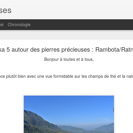
uses
né
Chronologie
s pierres précieuses - Sri Lanka 6 : Ratnapura/Gal
a 5 autour des pierres précieuses : Rambota/Ratn
précieuses
Bonjour à toutes et à tous,
us,
e plutôt bien avec une vue formidable sur les champs de thé et la nat
 en texte mais quelques photos car la journée s'est terminée bien tard,
 lignes.
Ratnapura en direction de Galle.