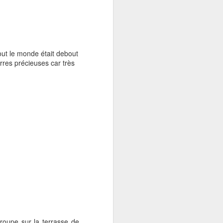
ut le monde était debout
erres précieuses car très
ur le fort de Galle chez
ues unes en photos ci-
oupe sur la terrasse de