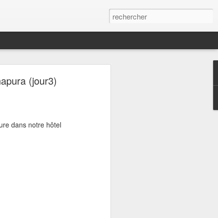
le - pierres
apura (jour3)
ure dans notre hôtel
 il est d'ailleurs 1H du