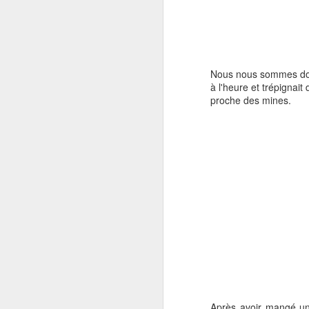
Nous nous sommes donn
à l'heure et trépignait
proche des mines.
Une fois à l'hôtel, nou
notre contact. Nous a
dessous.
Après avoir mangé un